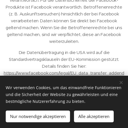
verantwortlich. Für die Datensicherheit der Facebook-
Produkte ist Facebook verantwortlich. Betroffenenrechte
(z. B. Auskunftsersuchen) hinsichtlich der bei Facebook
verarbeiteten Daten können Sie direkt bei Facebook
geltend machen. Wenn Sie die Betroffenenrechte bei uns
geltend machen, sind wir verpflichtet, diese an Facebook
weiterzuleiten.
Die Datenübertragung in die USA wird auf die
Standardvertragsklauseln der EU-Kommission gestützt.
Details finden Sie hier:
https://www.facebook.com/legal/EU_data_transfer_addend
um
,
https://de-de.facebook.com/help/566994660333381
und
https://www.facebook.com/policy.php
.
Wir verwenden Cookies, um das einwandfreie Funktionieren
und die Sicherheit der Website zu gewährleisten und eine
Instagram Plugin
bestmögliche Nutzererfahrung zu bieten.
Auf dieser Website sind Funktionen des Dienstes Instagram
Nur notwendige akzeptieren
Alle akzeptieren
eingebunden. Diese Funktionen werden angeboten durch
die Facebook Ireland Limited, 4 Grand Canal Square, Grand