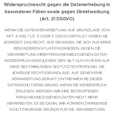
Widerspruchsrecht gegen die Datenerhebung in
besonderen Fällen sowie gegen Direktwerbung
(Art. 21 DSGVO)
WENN DIE DATENVERARBEITUNG AUF GRUNDLAGE VON
ART. 6 ABS. 1 LIT. E ODER F DSGVO ERFOLGT, HABEN SIE
JEDERZEIT DAS RECHT, AUS GRÜNDEN, DIE SICH AUS IHRER
BESONDEREN SITUATION ERGEBEN, GEGEN DIE
VERARBEITUNG IHRER PERSONENBEZOGENEN DATEN
WIDERSPRUCH EINZULEGEN; DIES GILT AUCH FÜR EIN AUF
DIESE BESTIMMUNGEN GESTÜTZTES PROFILING. DIE
JEWEILIGE RECHTSGRUNDLAGE, AUF DENEN EINE
VERARBEITUNG BERUHT, ENTNEHMEN SIE DIESER
DATENSCHUTZERKLÄRUNG. WENN SIE WIDERSPRUCH
EINLEGEN, WERDEN WIR IHRE BETROFFENEN
PERSONENBEZOGENEN DATEN NICHT MEHR
VERARBEITEN, ES SEI DENN, WIR KÖNNEN ZWINGENDE
SCHUTZWÜRDIGE GRÜNDE FÜR DIE VERARBEITUNG